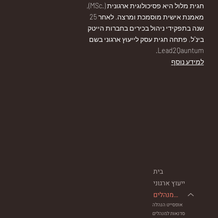
חגית מלול היא פסיכולוגית ארגונית (.MSc),
מאמנת אישית מוסמכת ומרצה. לאחר 25
שנה בתפקידי ניהול בכירים בחברות הייטק
בינ"ל, פתחה חגית עסק לייעוץ ארגוני בשם
Lead2Qauntum.
למידע נוסף
בית
ייעוץ ארגוני
פיתוח מנהלים
אופסייט הנהלה
סדנאות למנהלים