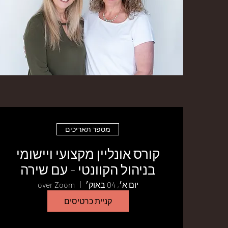
מספר תאריכים
קורס אונליין מקצועי ויישומי
בניהול הקוונטי - עם שירה
שולמן וחגית מלול
יום א׳, 04 באוק׳
over Zoom
קניית כרטיסים